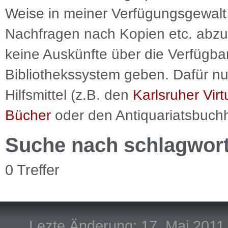
Weise in meiner Verfügungsgewalt 
Nachfragen nach Kopien etc. abzu
keine Auskünfte über die Verfügbar
Bibliothekssystem geben. Dafür nut
Hilfsmittel (z.B. den
Karlsruher Virt
Bücher
oder den Antiquariatsbuch
Suche nach schlagwor
0 Treffer
Lezte Änderung: 17. Mai 2011