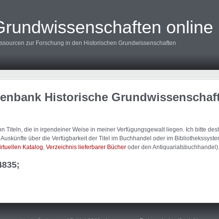
Grundwissenschaften online
ssourcen zur Forschung in den Historischen Grundwissenschaften
tenbank Historische Grundwissenschaf
 Titeln, die in irgendeiner Weise in meiner Verfügungsgewalt liegen. Ich bitte d
uskünfte über die Verfügbarkeit der Titel im Buchhandel oder im Bibliothekssystem
irtuellen Katalog
,
Verzeichnis lieferbarer Bücher
oder den Antiquariatsbuchhandel)
4835;