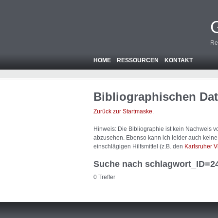
Re
HOME
RESSOURCEN
KONTAKT
Bibliographischen Da
Zurück zur Startmaske
.
Hinweis: Die Bibliographie ist
kein
Nachweis von
abzusehen. Ebenso kann ich leider auch keine A
einschlägigen Hilfsmittel (z.B. den
Karlsruher V
Suche nach schlagwort_ID=2
0 Treffer