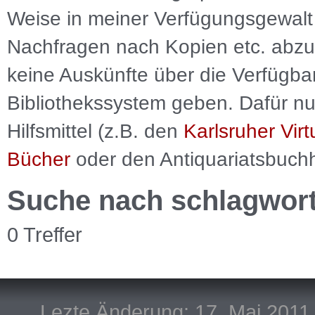
Weise in meiner Verfügungsgewalt 
Nachfragen nach Kopien etc. abzu
keine Auskünfte über die Verfügbar
Bibliothekssystem geben. Dafür nut
Hilfsmittel (z.B. den
Karlsruher Virt
Bücher
oder den Antiquariatsbuch
Suche nach schlagwor
0 Treffer
Lezte Änderung: 17. Mai 2011