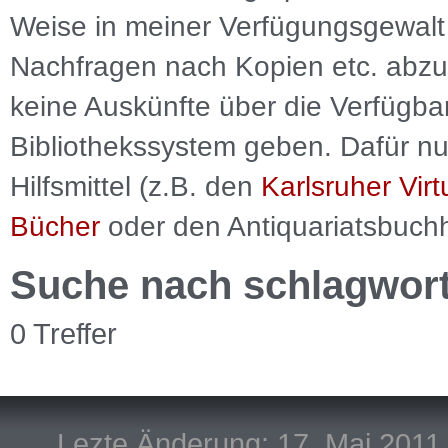
Weise in meiner Verfügungsgewalt 
Nachfragen nach Kopien etc. abzu
keine Auskünfte über die Verfügbar
Bibliothekssystem geben. Dafür nut
Hilfsmittel (z.B. den
Karlsruher Virt
Bücher
oder den Antiquariatsbuch
Suche nach schlagwor
0 Treffer
Lezte Änderung: 17. Mai 2011