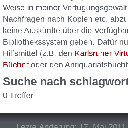
Weise in meiner Verfügungsgewalt 
Nachfragen nach Kopien etc. abzu
keine Auskünfte über die Verfügbar
Bibliothekssystem geben. Dafür nut
Hilfsmittel (z.B. den
Karlsruher Virt
Bücher
oder den Antiquariatsbuch
Suche nach schlagwor
0 Treffer
Lezte Änderung: 17. Mai 2011