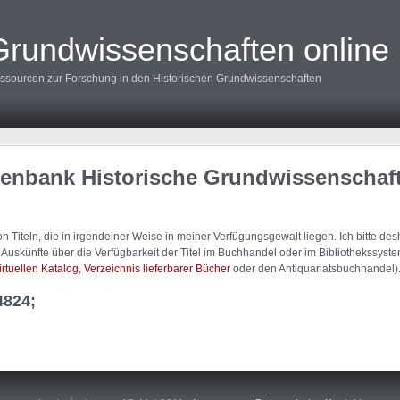
Grundwissenschaften online
ssourcen zur Forschung in den Historischen Grundwissenschaften
tenbank Historische Grundwissenschaf
 Titeln, die in irgendeiner Weise in meiner Verfügungsgewalt liegen. Ich bitte d
uskünfte über die Verfügbarkeit der Titel im Buchhandel oder im Bibliothekssystem
irtuellen Katalog
,
Verzeichnis lieferbarer Bücher
oder den Antiquariatsbuchhandel)
4824;