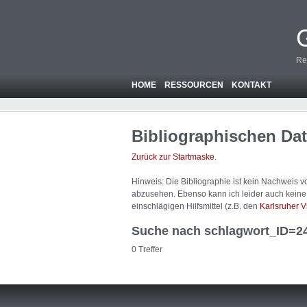
Re
HOME
RESSOURCEN
KONTAKT
Bibliographischen Da
Zurück zur Startmaske
.
Hinweis: Die Bibliographie ist
kein
Nachweis von
abzusehen. Ebenso kann ich leider auch keine A
einschlägigen Hilfsmittel (z.B. den
Karlsruher V
Suche nach schlagwort_ID=2
0 Treffer