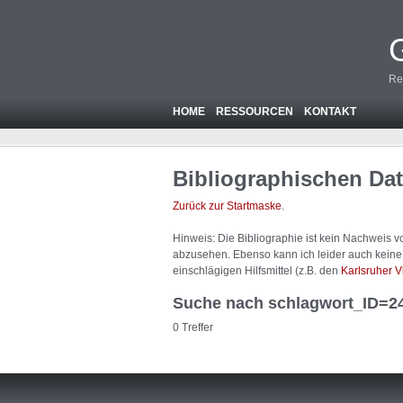
Re
HOME
RESSOURCEN
KONTAKT
Bibliographischen Da
Zurück zur Startmaske
.
Hinweis: Die Bibliographie ist
kein
Nachweis von
abzusehen. Ebenso kann ich leider auch keine A
einschlägigen Hilfsmittel (z.B. den
Karlsruher V
Suche nach schlagwort_ID=2
0 Treffer