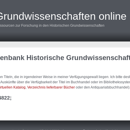
Grundwissenschaften online
ssourcen zur Forschung in den Historischen Grundwissenschaften
tenbank Historische Grundwissenschaf
 Titeln, die in irgendeiner Weise in meiner Verfügungsgewalt liegen. Ich bitte d
uskünfte über die Verfügbarkeit der Titel im Buchhandel oder im Bibliothekssystem
irtuellen Katalog
,
Verzeichnis lieferbarer Bücher
oder den Antiquariatsbuchhandel)
4822;