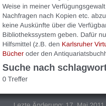
Weise in meiner Verfügungsgewalt 
Nachfragen nach Kopien etc. abzu
keine Auskünfte über die Verfügbar
Bibliothekssystem geben. Dafür nut
Hilfsmittel (z.B. den
Karlsruher Virt
Bücher
oder den Antiquariatsbuch
Suche nach schlagwor
0 Treffer
Lezte Änderung: 17. Mai 2011