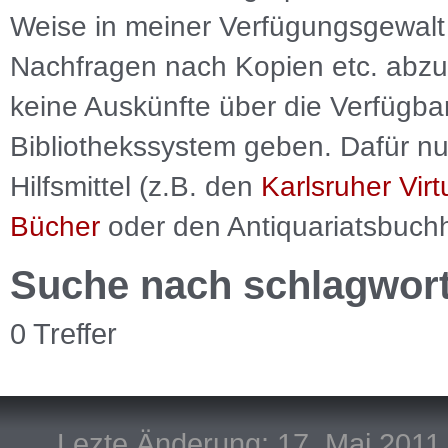
Weise in meiner Verfügungsgewalt 
Nachfragen nach Kopien etc. abzu
keine Auskünfte über die Verfügbar
Bibliothekssystem geben. Dafür nut
Hilfsmittel (z.B. den
Karlsruher Virt
Bücher
oder den Antiquariatsbuch
Suche nach schlagwor
0 Treffer
Lezte Änderung: 17. Mai 2011