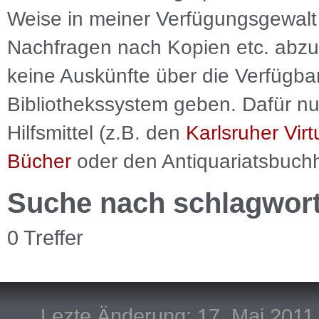
Weise in meiner Verfügungsgewalt 
Nachfragen nach Kopien etc. abzu
keine Auskünfte über die Verfügbar
Bibliothekssystem geben. Dafür nut
Hilfsmittel (z.B. den
Karlsruher Virt
Bücher
oder den Antiquariatsbuch
Suche nach schlagwor
0 Treffer
Lezte Änderung: 17. Mai 2011