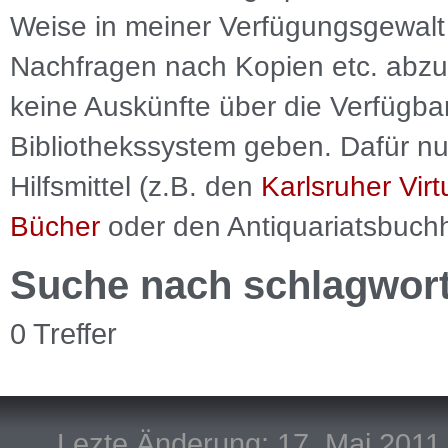
Weise in meiner Verfügungsgewalt 
Nachfragen nach Kopien etc. abzu
keine Auskünfte über die Verfügbar
Bibliothekssystem geben. Dafür nut
Hilfsmittel (z.B. den
Karlsruher Virt
Bücher
oder den Antiquariatsbuch
Suche nach schlagwor
0 Treffer
Lezte Änderung: 17. Mai 2011