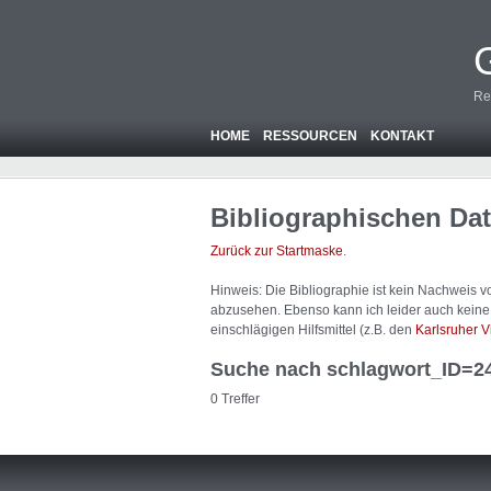
Re
HOME
RESSOURCEN
KONTAKT
Bibliographischen Da
Zurück zur Startmaske
.
Hinweis: Die Bibliographie ist
kein
Nachweis von
abzusehen. Ebenso kann ich leider auch keine A
einschlägigen Hilfsmittel (z.B. den
Karlsruher V
Suche nach schlagwort_ID=2
0 Treffer