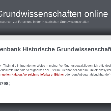
Grundwissenschaften online
ssourcen zur Forschung in den Historischen Grundwissenschaften
tenbank Historische Grundwissenschaf
 Titeln, die in irgendeiner Weise in meiner Verfügungsgewalt liegen. Ich bitte d
uskünfte über die Verfügbarkeit der Titel im Buchhandel oder im Bibliothekssystem
irtuellen Katalog
,
Verzeichnis lieferbarer Bücher
oder den Antiquariatsbuchhandel)
4798;