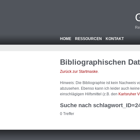
Re
HOME
RESSOURCEN
KONTAKT
Bibliographischen Da
Zurück zur Startmaske
.
Hinweis: Die Bibliographie ist
kein
Nachweis von
abzusehen. Ebenso kann ich leider auch keine A
einschlägigen Hilfsmittel (z.B. den
Karlsruher V
Suche nach schlagwort_ID=2
0 Treffer