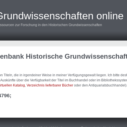
Grundwissenschaften online
ssourcen zur Forschung in den Historischen Grundwissenschaften
tenbank Historische Grundwissenschaf
 Titeln, die in irgendeiner Weise in meiner Verfügungsgewalt liegen. Ich bitte d
uskünfte über die Verfügbarkeit der Titel im Buchhandel oder im Bibliothekssystem
irtuellen Katalog
,
Verzeichnis lieferbarer Bücher
oder den Antiquariatsbuchhandel)
4796;