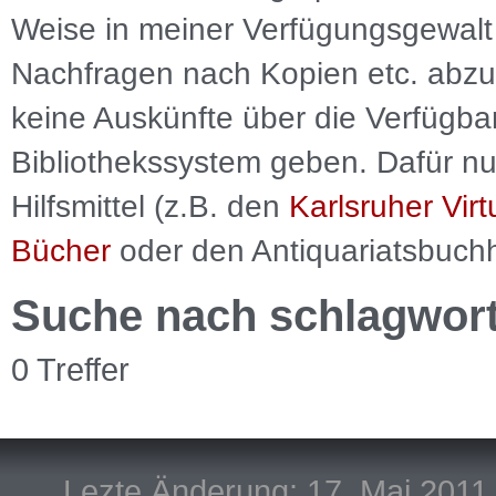
Weise in meiner Verfügungsgewalt 
Nachfragen nach Kopien etc. abzu
keine Auskünfte über die Verfügbar
Bibliothekssystem geben. Dafür nut
Hilfsmittel (z.B. den
Karlsruher Virt
Bücher
oder den Antiquariatsbuch
Suche nach schlagwor
0 Treffer
Lezte Änderung: 17. Mai 2011