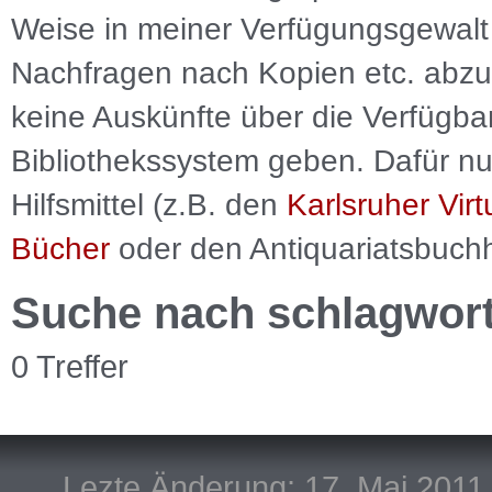
Weise in meiner Verfügungsgewalt 
Nachfragen nach Kopien etc. abzu
keine Auskünfte über die Verfügbar
Bibliothekssystem geben. Dafür nut
Hilfsmittel (z.B. den
Karlsruher Virt
Bücher
oder den Antiquariatsbuch
Suche nach schlagwor
0 Treffer
Lezte Änderung: 17. Mai 2011