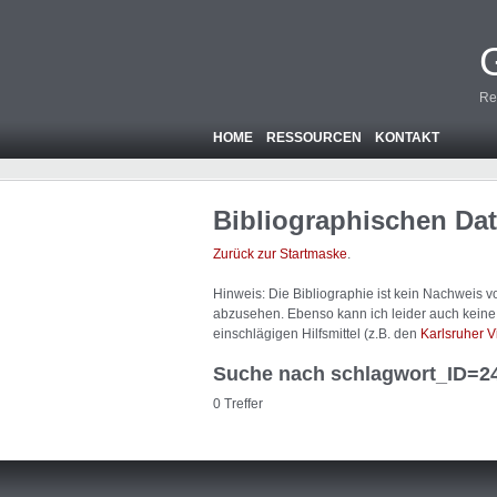
Re
HOME
RESSOURCEN
KONTAKT
Bibliographischen Da
Zurück zur Startmaske
.
Hinweis: Die Bibliographie ist
kein
Nachweis von
abzusehen. Ebenso kann ich leider auch keine A
einschlägigen Hilfsmittel (z.B. den
Karlsruher V
Suche nach schlagwort_ID=2
0 Treffer