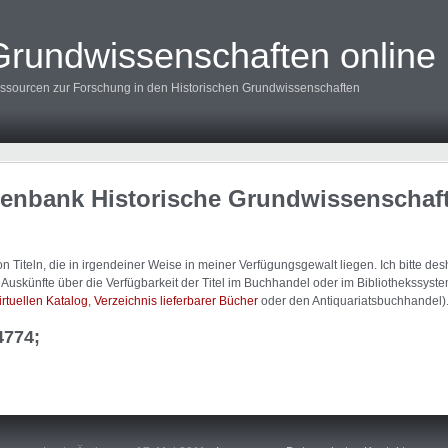
Grundwissenschaften online
ssourcen zur Forschung in den Historischen Grundwissenschaften
tenbank Historische Grundwissenschaf
 Titeln, die in irgendeiner Weise in meiner Verfügungsgewalt liegen. Ich bitte d
uskünfte über die Verfügbarkeit der Titel im Buchhandel oder im Bibliothekssystem
irtuellen Katalog
,
Verzeichnis lieferbarer Bücher
oder den Antiquariatsbuchhandel)
4774;