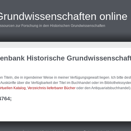
Grundwissenschaften online
ssourcen zur Forschung in den Historischen Grundwissenschaften
tenbank Historische Grundwissenschaf
 Titeln, die in irgendeiner Weise in meiner Verfügungsgewalt liegen. Ich bitte d
uskünfte über die Verfügbarkeit der Titel im Buchhandel oder im Bibliothekssystem
irtuellen Katalog
,
Verzeichnis lieferbarer Bücher
oder den Antiquariatsbuchhandel)
4764;