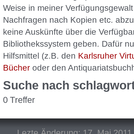
Weise in meiner Verfügungsgewalt 
Nachfragen nach Kopien etc. abzu
keine Auskünfte über die Verfügbar
Bibliothekssystem geben. Dafür nut
Hilfsmittel (z.B. den
Karlsruher Virt
Bücher
oder den Antiquariatsbuch
Suche nach schlagwor
0 Treffer
Lezte Änderung: 17. Mai 2011