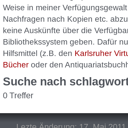
Weise in meiner Verfügungsgewalt 
Nachfragen nach Kopien etc. abzu
keine Auskünfte über die Verfügbar
Bibliothekssystem geben. Dafür nut
Hilfsmittel (z.B. den
Karlsruher Virt
Bücher
oder den Antiquariatsbuch
Suche nach schlagwor
0 Treffer
Lezte Änderung: 17. Mai 2011