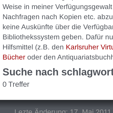
Weise in meiner Verfügungsgewalt 
Nachfragen nach Kopien etc. abzu
keine Auskünfte über die Verfügbar
Bibliothekssystem geben. Dafür nut
Hilfsmittel (z.B. den
Karlsruher Virt
Bücher
oder den Antiquariatsbuch
Suche nach schlagwor
0 Treffer
Lezte Änderung: 17. Mai 2011