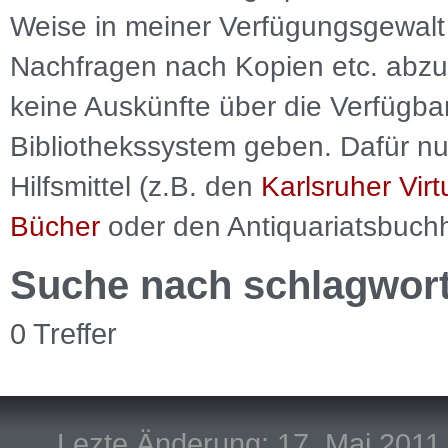
Weise in meiner Verfügungsgewalt 
Nachfragen nach Kopien etc. abzu
keine Auskünfte über die Verfügbar
Bibliothekssystem geben. Dafür nut
Hilfsmittel (z.B. den
Karlsruher Virt
Bücher
oder den Antiquariatsbuch
Suche nach schlagwor
0 Treffer
Lezte Änderung: 17. Mai 2011