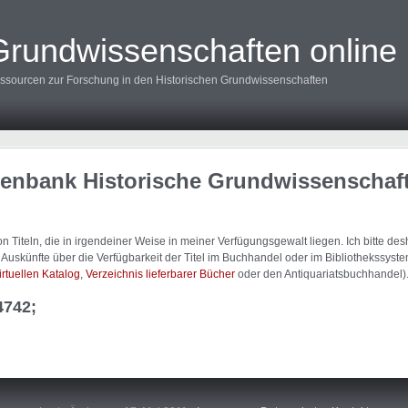
Grundwissenschaften online
ssourcen zur Forschung in den Historischen Grundwissenschaften
tenbank Historische Grundwissenschaf
 Titeln, die in irgendeiner Weise in meiner Verfügungsgewalt liegen. Ich bitte d
uskünfte über die Verfügbarkeit der Titel im Buchhandel oder im Bibliothekssystem
irtuellen Katalog
,
Verzeichnis lieferbarer Bücher
oder den Antiquariatsbuchhandel)
4742;