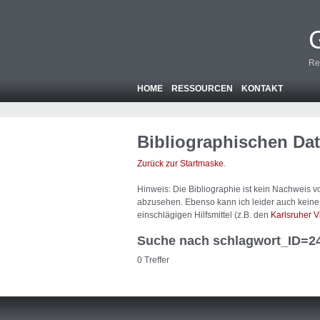
Re
HOME
RESSOURCEN
KONTAKT
Bibliographischen Da
Zurück zur Startmaske
.
Hinweis: Die Bibliographie ist
kein
Nachweis von
abzusehen. Ebenso kann ich leider auch keine A
einschlägigen Hilfsmittel (z.B. den
Karlsruher V
Suche nach schlagwort_ID=2
0 Treffer