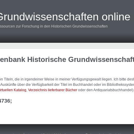
Grundwissenschaften online
ssourcen zur Forschung in den Historischen Grundwissenschaften
tenbank Historische Grundwissenschaf
 Titeln, die in irgendeiner Weise in meiner Verfügungsgewalt liegen. Ich bitte d
uskünfte über die Verfügbarkeit der Titel im Buchhandel oder im Bibliothekssystem
irtuellen Katalog
,
Verzeichnis lieferbarer Bücher
oder den Antiquariatsbuchhandel)
4736;