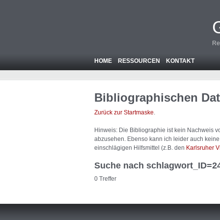
Re
HOME
RESSOURCEN
KONTAKT
Bibliographischen Da
Zurück zur Startmaske
.
Hinweis: Die Bibliographie ist
kein
Nachweis von
abzusehen. Ebenso kann ich leider auch keine A
einschlägigen Hilfsmittel (z.B. den
Karlsruher V
Suche nach schlagwort_ID=2
0 Treffer