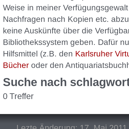
Weise in meiner Verfügungsgewalt 
Nachfragen nach Kopien etc. abzu
keine Auskünfte über die Verfügbar
Bibliothekssystem geben. Dafür nut
Hilfsmittel (z.B. den
Karlsruher Virt
Bücher
oder den Antiquariatsbuch
Suche nach schlagwor
0 Treffer
Lezte Änderung: 17. Mai 2011