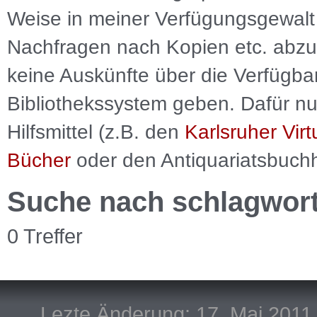
Weise in meiner Verfügungsgewalt 
Nachfragen nach Kopien etc. abzu
keine Auskünfte über die Verfügbar
Bibliothekssystem geben. Dafür nut
Hilfsmittel (z.B. den
Karlsruher Virt
Bücher
oder den Antiquariatsbuch
Suche nach schlagwor
0 Treffer
Lezte Änderung: 17. Mai 2011