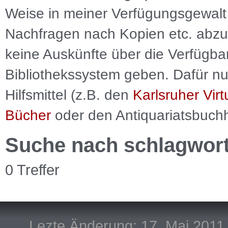
Weise in meiner Verfügungsgewalt 
Nachfragen nach Kopien etc. abzu
keine Auskünfte über die Verfügbar
Bibliothekssystem geben. Dafür nut
Hilfsmittel (z.B. den
Karlsruher Virt
Bücher
oder den Antiquariatsbuch
Suche nach schlagwor
0 Treffer
Lezte Änderung: 17. Mai 2011