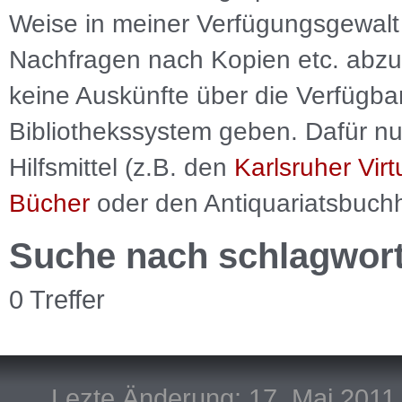
Weise in meiner Verfügungsgewalt 
Nachfragen nach Kopien etc. abzu
keine Auskünfte über die Verfügbar
Bibliothekssystem geben. Dafür nut
Hilfsmittel (z.B. den
Karlsruher Virt
Bücher
oder den Antiquariatsbuch
Suche nach schlagwor
0 Treffer
Lezte Änderung: 17. Mai 2011