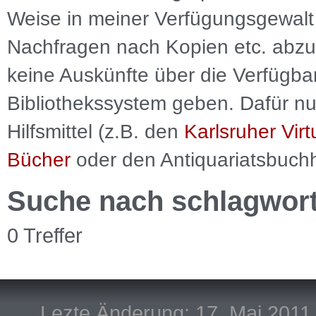
Weise in meiner Verfügungsgewalt 
Nachfragen nach Kopien etc. abzu
keine Auskünfte über die Verfügbar
Bibliothekssystem geben. Dafür nut
Hilfsmittel (z.B. den
Karlsruher Virt
Bücher
oder den Antiquariatsbuch
Suche nach schlagwor
0 Treffer
Lezte Änderung: 17. Mai 2011