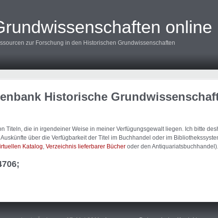
Grundwissenschaften online
ssourcen zur Forschung in den Historischen Grundwissenschaften
tenbank Historische Grundwissenschaf
 Titeln, die in irgendeiner Weise in meiner Verfügungsgewalt liegen. Ich bitte d
uskünfte über die Verfügbarkeit der Titel im Buchhandel oder im Bibliothekssystem
irtuellen Katalog
,
Verzeichnis lieferbarer Bücher
oder den Antiquariatsbuchhandel)
4706;