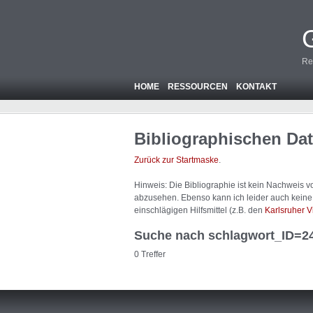
Re
HOME
RESSOURCEN
KONTAKT
Bibliographischen Da
Zurück zur Startmaske
.
Hinweis: Die Bibliographie ist
kein
Nachweis von
abzusehen. Ebenso kann ich leider auch keine A
einschlägigen Hilfsmittel (z.B. den
Karlsruher V
Suche nach schlagwort_ID=2
0 Treffer