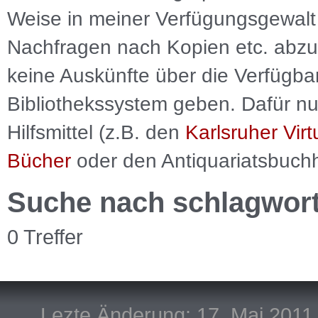
Weise in meiner Verfügungsgewalt 
Nachfragen nach Kopien etc. abzu
keine Auskünfte über die Verfügbar
Bibliothekssystem geben. Dafür nut
Hilfsmittel (z.B. den
Karlsruher Virt
Bücher
oder den Antiquariatsbuch
Suche nach schlagwor
0 Treffer
Lezte Änderung: 17. Mai 2011