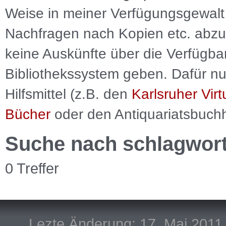
Weise in meiner Verfügungsgewalt 
Nachfragen nach Kopien etc. abzu
keine Auskünfte über die Verfügbar
Bibliothekssystem geben. Dafür nut
Hilfsmittel (z.B. den
Karlsruher Virt
Bücher
oder den Antiquariatsbuch
Suche nach schlagwor
0 Treffer
Lezte Änderung: 17. Mai 2011