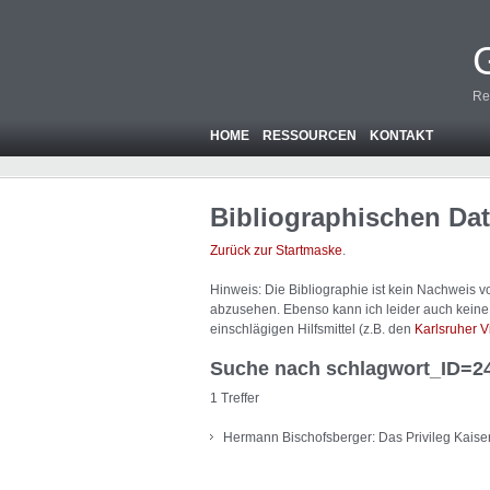
Re
HOME
RESSOURCEN
KONTAKT
Bibliographischen Da
Zurück zur Startmaske
.
Hinweis: Die Bibliographie ist
kein
Nachweis von
abzusehen. Ebenso kann ich leider auch keine A
einschlägigen Hilfsmittel (z.B. den
Karlsruher V
Suche nach schlagwort_ID=2
1 Treffer
Hermann Bischofsberger: Das Privileg Kaiser 