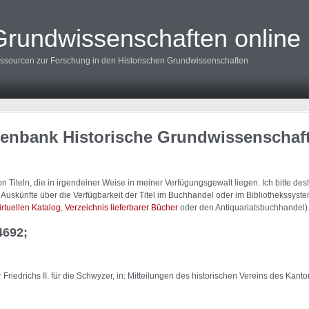
Grundwissenschaften online
ssourcen zur Forschung in den Historischen Grundwissenschaften
tenbank Historische Grundwissenschaf
 Titeln, die in irgendeiner Weise in meiner Verfügungsgewalt liegen. Ich bitte d
uskünfte über die Verfügbarkeit der Titel im Buchhandel oder im Bibliothekssystem
irtuellen Katalog
,
Verzeichnis lieferbarer Bücher
oder den Antiquariatsbuchhandel)
4692;
Friedrichs II. für die Schwyzer, in: Mitteilungen des historischen Vereins des Kan