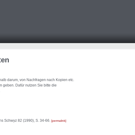
ten
eshalb darum, von Nachfragen nach Kopien etc.
 geben. Dafür nutzen Sie bitte die
.
tons Schwyz 82 (1990), S. 34-66.
permalink