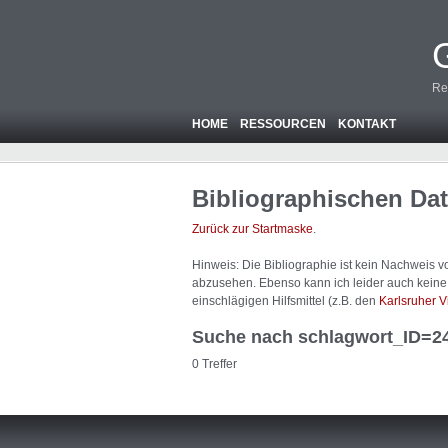
Re
HOME
RESSOURCEN
KONTAKT
Bibliographischen Da
Zurück zur Startmaske
.
Hinweis: Die Bibliographie ist
kein
Nachweis von
abzusehen. Ebenso kann ich leider auch keine A
einschlägigen Hilfsmittel (z.B. den
Karlsruher V
Suche nach schlagwort_ID=2
0 Treffer