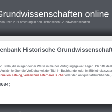
Grundwissenschaften online
ssourcen zur Forschung in den Historischen Grundwissenschaften
tenbank Historische Grundwissenschaf
 Titeln, die in irgendeiner Weise in meiner Verfügungsgewalt liegen. Ich bitte d
uskünfte über die Verfügbarkeit der Titel im Buchhandel oder im Bibliothekssystem
irtuellen Katalog
,
Verzeichnis lieferbarer Bücher
oder den Antiquariatsbuchhandel)
4684;