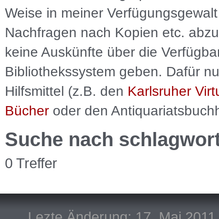
Weise in meiner Verfügungsgewalt 
Nachfragen nach Kopien etc. abzu
keine Auskünfte über die Verfügbar
Bibliothekssystem geben. Dafür nut
Hilfsmittel (z.B. den
Karlsruher Virt
Bücher
oder den Antiquariatsbuch
Suche nach schlagwor
0 Treffer
Lezte Änderung: 17. Mai 2011