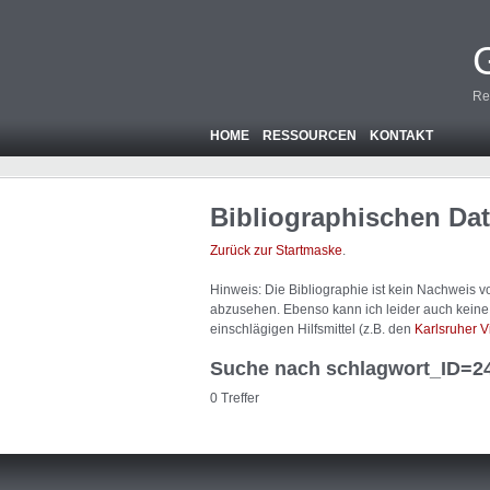
Re
HOME
RESSOURCEN
KONTAKT
Bibliographischen Da
Zurück zur Startmaske
.
Hinweis: Die Bibliographie ist
kein
Nachweis von
abzusehen. Ebenso kann ich leider auch keine A
einschlägigen Hilfsmittel (z.B. den
Karlsruher V
Suche nach schlagwort_ID=2
0 Treffer