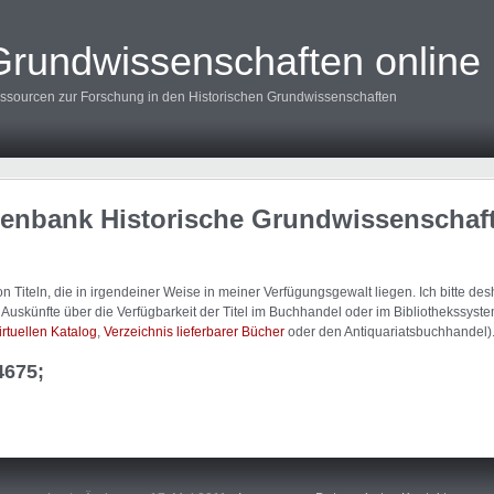
Grundwissenschaften online
ssourcen zur Forschung in den Historischen Grundwissenschaften
tenbank Historische Grundwissenschaf
 Titeln, die in irgendeiner Weise in meiner Verfügungsgewalt liegen. Ich bitte d
uskünfte über die Verfügbarkeit der Titel im Buchhandel oder im Bibliothekssystem
irtuellen Katalog
,
Verzeichnis lieferbarer Bücher
oder den Antiquariatsbuchhandel)
4675;