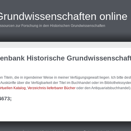
Grundwissenschaften online
ssourcen zur Forschung in den Historischen Grundwissenschaften
tenbank Historische Grundwissenschaf
 Titeln, die in irgendeiner Weise in meiner Verfügungsgewalt liegen. Ich bitte d
uskünfte über die Verfügbarkeit der Titel im Buchhandel oder im Bibliothekssystem
irtuellen Katalog
,
Verzeichnis lieferbarer Bücher
oder den Antiquariatsbuchhandel)
4673;