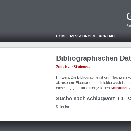
Re
HOME
RESSOURCEN
KONTAKT
Bibliographischen Da
Zurück zur Startmaske
.
Hinweis: Die Bibliographie ist
kein
Nachweis von
abzusehen. Ebenso kann ich leider auch keine A
einschlägigen Hilfsmittel (z.B. den
Karlsruher V
Suche nach schlagwort_ID=2
0 Treffer