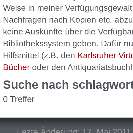
Weise in meiner Verfügungsgewalt 
Nachfragen nach Kopien etc. abzu
keine Auskünfte über die Verfügbar
Bibliothekssystem geben. Dafür nut
Hilfsmittel (z.B. den
Karlsruher Virt
Bücher
oder den Antiquariatsbuch
Suche nach schlagwor
0 Treffer
Lezte Änderung: 17. Mai 2011