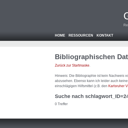
Re
HOME
RESSOURCEN
KONTAKT
Bibliographischen Da
Zurück zur Startmaske
.
Hinweis: Die Bibliographie ist
kein
Nachweis von
abzusehen. Ebenso kann ich leider auch keine A
einschlägigen Hilfsmittel (z.B. den
Karlsruher V
Suche nach schlagwort_ID=2
0 Treffer