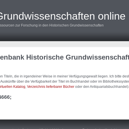
Grundwissenschaften online
ssourcen zur Forschung in den Historischen Grundwissenschaften
tenbank Historische Grundwissenschaf
 Titeln, die in irgendeiner Weise in meiner Verfügungsgewalt liegen. Ich bitte d
uskünfte über die Verfügbarkeit der Titel im Buchhandel oder im Bibliothekssystem
irtuellen Katalog
,
Verzeichnis lieferbarer Bücher
oder den Antiquariatsbuchhandel)
4666;