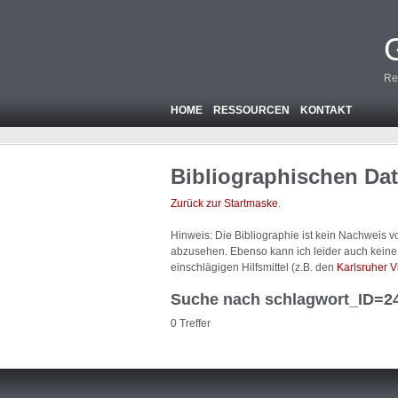
Re
HOME
RESSOURCEN
KONTAKT
Bibliographischen Da
Zurück zur Startmaske
.
Hinweis: Die Bibliographie ist
kein
Nachweis von
abzusehen. Ebenso kann ich leider auch keine A
einschlägigen Hilfsmittel (z.B. den
Karlsruher V
Suche nach schlagwort_ID=2
0 Treffer