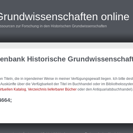
Grundwissenschaften online
ssourcen zur Forschung in den Historischen Grundwissenschaften
tenbank Historische Grundwissenschaf
 Titeln, die in irgendeiner Weise in meiner Verfügungsgewalt liegen. Ich bitte d
uskünfte über die Verfügbarkeit der Titel im Buchhandel oder im Bibliothekssystem
irtuellen Katalog
,
Verzeichnis lieferbarer Bücher
oder den Antiquariatsbuchhandel)
4664;