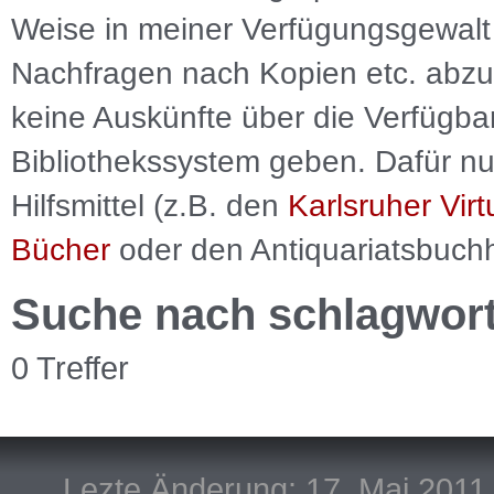
Weise in meiner Verfügungsgewalt 
Nachfragen nach Kopien etc. abzu
keine Auskünfte über die Verfügbar
Bibliothekssystem geben. Dafür nut
Hilfsmittel (z.B. den
Karlsruher Virt
Bücher
oder den Antiquariatsbuch
Suche nach schlagwor
0 Treffer
Lezte Änderung: 17. Mai 2011