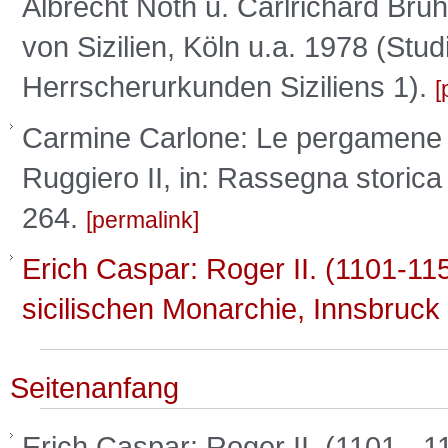
Albrecht Noth u. Carlrichard Brü
von Sizilien, Köln u.a. 1978 (St
Herrscherurkunden Siziliens 1).
Carmine Carlone: Le pergamene d
Ruggiero II, in: Rassegna storica
264.
permalink
Erich Caspar: Roger II. (1101-1
sicilischen Monarchie, Innsbruck
Seitenanfang
Erich Caspar: Roger II. (1101 -