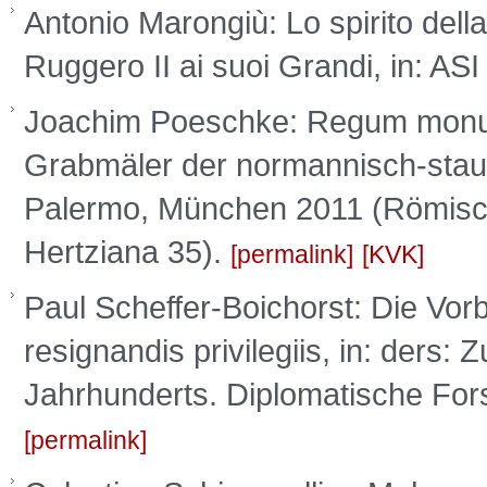
Antonio Marongiù: Lo spirito dell
Ruggero II ai suoi Grandi, in: ASI
Joachim Poeschke: Regum monume
Grabmäler der normannisch-stauf
Palermo, München 2011 (Römisch
Hertziana 35).
permalink
KVK
Paul Scheffer-Boichorst: Die Vorbi
resignandis privilegiis, in: ders: 
Jahrhunderts. Diplomatische For
permalink