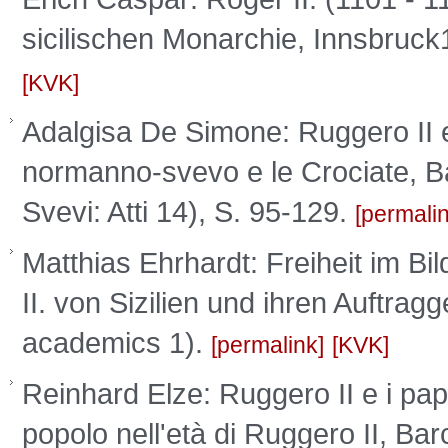
sicilischen Monarchie, Innsbru
KVK
Adalgisa De Simone: Ruggero II e 
normanno-svevo e le Crociate, B
Svevi: Atti 14), S. 95-129.
permali
Matthias Ehrhardt: Freiheit im Bi
II. von Sizilien und ihren Auftra
academics 1).
permalink
KVK
Reinhard Elze: Ruggero II e i pap
popolo nell'età di Ruggero II, Bar