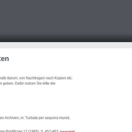
ten
eshalb darum, von Nachfragen nach Kopien etc.
 geben. Dafür nutzen Sie bitte die
.
hen Archiven, in: Turbata per aequora munid.
riae Pontificiae 17 (1985), S. 457-463.
permalink