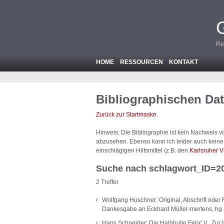
Re
HOME
RESSOURCEN
KONTAKT
Bibliographischen Da
Zurück zur Startmaske
.
Hinweis: Die Bibliographie ist
kein
Nachweis von
abzusehen. Ebenso kann ich leider auch keine A
einschlägigen Hilfsmittel (z.B. den
Karlsruher V
Suche nach schlagwort_ID=2
2 Treffer
Wolfgang Huschner: Original, Abschrift oder 
Dankesgabe an Eckhard Müller-mertens, hg. 
Hans Schneider: Die Halbbulle Felix' V.. Zur 