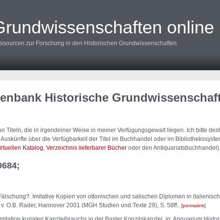
Grundwissenschaften online
ssourcen zur Forschung in den Historischen Grundwissenschaften
tenbank Historische Grundwissenschaf
 Titeln, die in irgendeiner Weise in meiner Verfügungsgewalt liegen. Ich bitte d
uskünfte über die Verfügbarkeit der Titel im Buchhandel oder im Bibliothekssystem
irtuellen Katalog
,
Verzeichnis lieferbarer Bücher
oder den Antiquariatsbuchhandel)
0684;
Fälschung?. Imitative Kopien von ottonischen und salischen Diplomen in italienisc
v. O.B. Rader, Hannover 2001 (MGH Studien und Texte 29), S. 58ff..
permalink
Imitation kurialen Kanzleibrauchs in der Basler Konzilskanzlei, in: Annuarium Histo