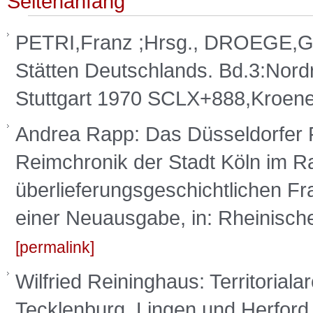
Seitenanfang
PETRI,Franz ;Hrsg., DROEGE,Geo
Stätten Deutschlands. Bd.3:Nordr
Stuttgart 1970 SCLX+888,Kroen
Andrea Rapp: Das Düsseldorfer 
Reimchronik der Stadt Köln im 
überlieferungsgeschichtlichen F
einer Neuausgabe, in: Rheinische 
permalink
Wilfried Reininghaus: Territoria
Tecklenburg, Lingen und Herford,