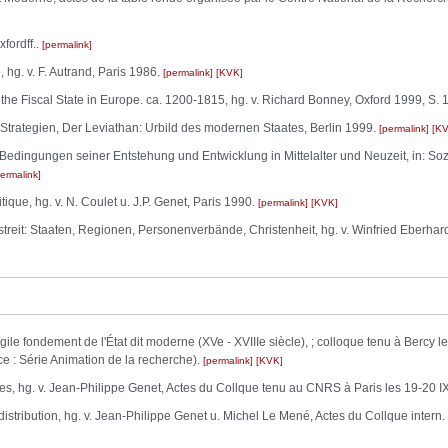
fordff..
permalink
hg. v. F. Autrand, Paris 1986.
permalink
KVK
 the Fiscal State in Europe. ca. 1200-1815, hg. v. Richard Bonney, Oxford 1999, S. 
trategien, Der Leviathan: Urbild des modernen Staates, Berlin 1999.
permalink
K
edingungen seiner Entstehung und Entwicklung in Mittelalter und Neuzeit, in: Sozi
ermalink
itique, hg. v. N. Coulet u. J.P. Genet, Paris 1990.
permalink
KVK
reit: Staaten, Regionen, Personenverbände, Christenheit, hg. v. Winfried Eberhardt
ile fondement de l'État dit moderne (XVe - XVIIIe siècle), ; colloque tenu à Bercy 
ce : Série Animation de la recherche).
permalink
KVK
es, hg. v. Jean-Philippe Genet, Actes du Collque tenu au CNRS à Paris les 19-20 I
istribution, hg. v. Jean-Philippe Genet u. Michel Le Mené, Actes du Collque inter