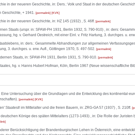
ie in der neueren Geschichte, in: Ders.: Volk und Staat in der deutschen Geschicht
en Geschichte, + 1941.
permalink
KVK
ie in der neueren Geschichte, in: HZ 145 (1932) , S. 46ff.
permalink
en Staats (urspr. in: SPAW-PH 1931, Berlin 1932, S. 790-910) , in: ders: Gesam
sung, hg. v. Gerhard Oestreich, mit einer Einl. v. Fritz Hartung, 3. durchges. u. erw
aatslebens, in: ders.: Gesammelte Abhandlungen zur allgemeinen Verfassungsgesch
rtung, 3. durchges. u. erw. Aufl., Göttingen 1970, S. 497-502.
permalink
ernen Staats, in: SPAW-PH 1931, Berlin 1931, S. 790-910.
permalink
ates, hg. v. Hanns Hubert Hofman, Köln, Berlin 1967 (Neue wissenschaftliche Bib
ff. Eine Untersuchung über die Grundlagen und die Entwicklung des kontinental-e
nschaften).
permalink
KVK
 Staates# im Mittelalter und die freien Bauern, in: ZRG-GA 57 (1937) , S. 210ff.
p
 deutschen Könige des späten Mittelalters (1273-1493) , in: Die Rolle der Juristen
link
onderer Berücksichtigung der Brandenburgischen Lehen in Österreich, eine entwick