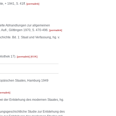
e, + 1941, S. 41ff.
permalink
melte Abhandlungen zur allgemeinen
. Aufl., Göttingen 1970, S. 470-496.
permalink
ichte. Bd. 1: Staat und Verfassung, hg. v.
liothek 17).
permalink
KVK
uropäischen Staates, Hamburg 1949
ermalink
 bei der Entstehung des modernen Staates, hg.
lungsgeschichtliche Studie zur Entstehung des