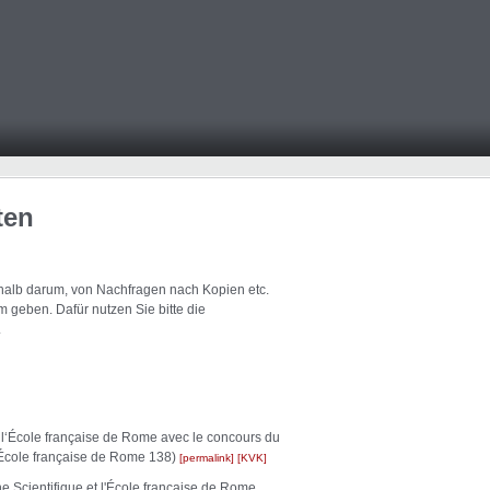
ten
eshalb darum, von Nachfragen nach Kopien etc.
 geben. Dafür nutzen Sie bitte die
.
r l‘École française de Rome avec le concours du
l'École française de Rome 138)
permalink
KVK
e Scientifique et l'École française de Rome,