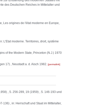
die zur Entstehung des modernen Staates mit
te des Deutschen Reiches in Mittelalter und
ce, Les origines de l'état moderne en Europe,
: L'Etat moderne. Territoires, droit, système
ins of the Modern State, Princeton (N.J.) 1970
en 17) , Neustadt a. d. Aisch 1982.
permalink
1958) , S. 256-289, 19 (1959) , S. 146-193 und
36) , in: Herrschaft und Staat im Mittelalter,