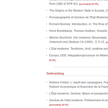
Rom 1985 (CEFR 82).
permalink
KVK
The Origins or the Modern State in Europe, Ox
Prosopographie et Genèse de l'Etat Moderne, 
Richard Bonney: Introduction, in: The Rise of
Horst Bredekamp: Thomas Hobbes. Visuelle S
Werner Buchholz: Der moderne Steuerstaat. B
Unterricht und Studium 19 (1990) , S. 5-15.
p
L'Etat moderne. Territoires, droit, système pol
Europa 1500. Integrationsprozesse im Widerst
KVK
Seitenanfang
Antoine Follain: L' impôt des campagnes. Frag
Histoire économique et financière de la Fran
L'État moderne: Genèse. Bilans et perspectiv
Genèse de l'état moderne. Prélèvement et red
permalink
KVK