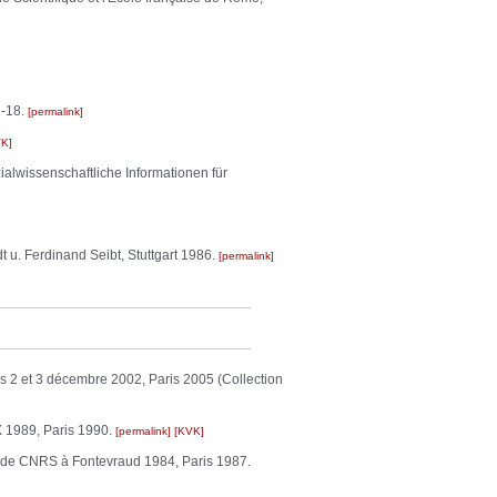
1-18.
permalink
VK
alwissenschaftliche Informationen für
 u. Ferdinand Seibt, Stuttgart 1986.
permalink
les 2 et 3 décembre 2002, Paris 2005 (Collection
X 1989, Paris 1990.
permalink
KVK
n. de CNRS à Fontevraud 1984, Paris 1987.