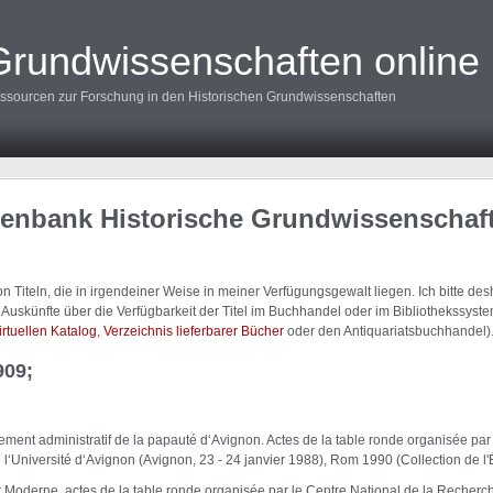
Grundwissenschaften online
ssourcen zur Forschung in den Historischen Grundwissenschaften
tenbank Historische Grundwissenschaf
 Titeln, die in irgendeiner Weise in meiner Verfügungsgewalt liegen. Ich bitte d
uskünfte über die Verfügbarkeit der Titel im Buchhandel oder im Bibliothekssystem
irtuellen Katalog
,
Verzeichnis lieferbarer Bücher
oder den Antiquariatsbuchhandel)
909;
nement administratif de la papauté d‘Avignon. Actes de la table ronde organisée pa
l‘Université d‘Avignon (Avignon, 23 - 24 janvier 1988), Rom 1990 (Collection de 
t Moderne, actes de la table ronde organisée par le Centre National de la Recherch