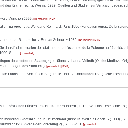
hte des Prozeßrechts und des Kirchenrechts, Eine entwicklungsgeschichtliche Stu
und des Kirchenrechts, Weimar 1929 (Quellen und Studien zur Verfassungsgeschich
ewalt, München 1999.
permalink
KVK
'État en Europe, hg. v. Wolfgang Reinhard, Paris 1996 (Fondation europ. De la scien
es modernen Staates, hg. v. Roman Schnur, + 1986.
permalink
KVK
ôle dans l'adminstration de l'etat moderne. L'exemple de la Pologne au 16e siècle, in
 1990, S. +-+.
permalink
ndlagen des modernen Staates, hg. u. übers. v. Hanna Vollrath (On the Medieval Orig
her Grundlagen des Studiums).
permalink
KVK
 Die Landstände von Jülich-Berg im 16. und 17. Jahrhundert (Bergische Forschung
 französischen Fürstentums (9.-10. Jahrhundert) , in: Die Welt als Geschichte 18 (
derner Staatsbildung in Deutschland (urspr. in: Welt als Gesch. 5 (1939) , S. 97-1
 Darmstadt 1956 (Wege der Forschung 2) , S. 365-411.
permalink