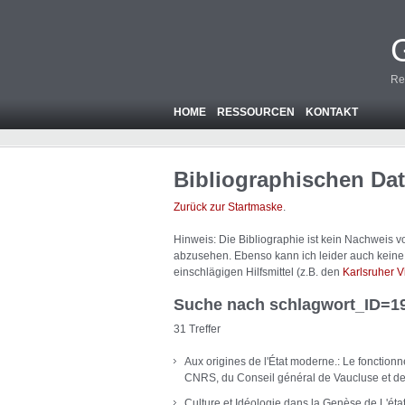
Re
HOME
RESSOURCEN
KONTAKT
Bibliographischen Da
Zurück zur Startmaske
.
Hinweis: Die Bibliographie ist
kein
Nachweis von
abzusehen. Ebenso kann ich leider auch keine A
einschlägigen Hilfsmittel (z.B. den
Karlsruher V
Suche nach schlagwort_ID=1
31 Treffer
Aux origines de l'État moderne.: Le fonction
CNRS, du Conseil général de Vaucluse et de 
Culture et Idéologie dans la Genèse de L'éta