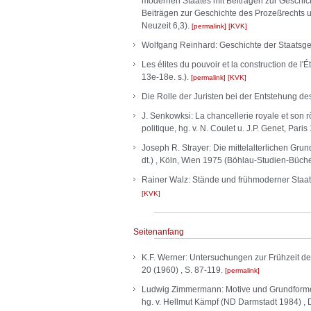
modernen Staates mit Beiträgen zur Geschic
Beiträgen zur Geschichte des Prozeßrechts 
Neuzeit 6,3).
permalink
KVK
Wolfgang Reinhard: Geschichte der Staatsg
Les élites du pouvoir et la construction de l
13e-18e. s.).
permalink
KVK
Die Rolle der Juristen bei der Entstehung d
J. Senkowksi: La chancellerie royale et son r
politique, hg. v. N. Coulet u. J.P. Genet, Paris
Joseph R. Strayer: Die mittelalterlichen Gru
dt.) , Köln, Wien 1975 (Böhlau-Studien-Büc
Rainer Walz: Stände und frühmoderner Staat.
KVK
Seitenanfang
K.F. Werner: Untersuchungen zur Frühzeit des
20 (1960) , S. 87-119.
permalink
Ludwig Zimmermann: Motive und Grundformen mo
hg. v. Hellmut Kämpf (ND Darmstadt 1984) ,