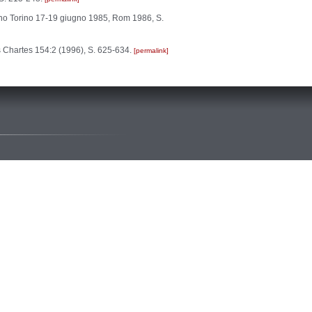
vegno Torino 17-19 giugno 1985, Rom 1986, S.
es Chartes 154:2 (1996), S. 625-634.
permalink