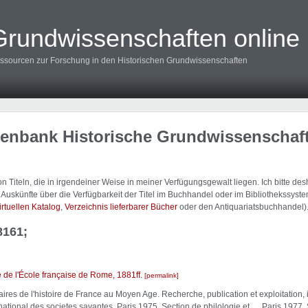
Grundwissenschaften online
ssourcen zur Forschung in den Historischen Grundwissenschaften
tenbank Historische Grundwissenschaf
 Titeln, die in irgendeiner Weise in meiner Verfügungsgewalt liegen. Ich bitte d
uskünfte über die Verfügbarkeit der Titel im Buchhandel oder im Bibliothekssystem
irtuellen Katalog
,
Verzeichnis lieferbarer Bücher
oder den Antiquariatsbuchhandel)
8161;
 de l'École française de Rome, 1881ff.
permalink
res de l'histoire de France au Moyen Age. Recherche, publication et exploitation,
ational des societes savantes, Paris 1975, Section de philologie et ..., Paris 1977,