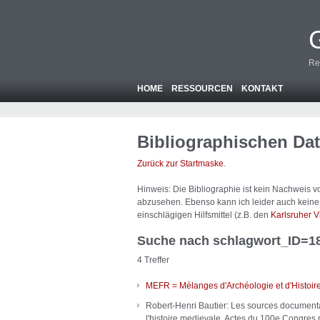
Re
HOME
RESSOURCEN
KONTAKT
Bibliographischen Da
Zurück zur Startmaske
.
Hinweis: Die Bibliographie ist
kein
Nachweis von
abzusehen. Ebenso kann ich leider auch keine A
einschlägigen Hilfsmittel (z.B. den
Karlsruher V
Suche nach schlagwort_ID=1
4 Treffer
MEFR = Mélanges d'Archéologie et d'Histoire
Robert-Henri Bautier: Les sources documentai
l'histoire medievale. Actes du 100e Congres n