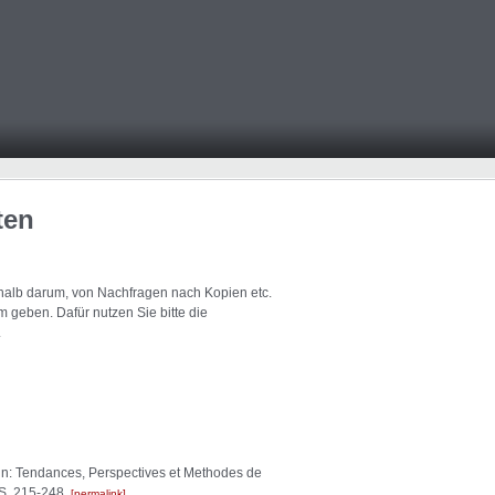
ten
eshalb darum, von Nachfragen nach Kopien etc.
 geben. Dafür nutzen Sie bitte die
.
 in: Tendances, Perspectives et Methodes de
 S. 215-248.
permalink