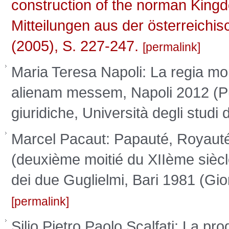
construction of the norman Kingdom
Mitteilungen aus der österreichis
(2005), S. 227-247.
permalink
Maria Teresa Napoli: La regia mon
alienam messem, Napoli 2012 (Pub
giuridiche, Università degli stud
Marcel Pacaut: Papauté, Royauté
(deuxième moitié du XIIème siècle)
dei due Guglielmi, Bari 1981 (Gi
permalink
Silio Pietro Paolo Scalfati: La pro