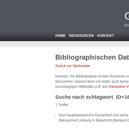
Re
HOME
RESSOURCEN
KONTAKT
Bibliographischen Da
Zurück zur Startmaske
.
Hinweis: Die Bibliographie ist
kein
Nachweis von
abzusehen. Ebenso kann ich leider auch keine A
einschlägigen Hilfsmittel (z.B. den
Karlsruher V
Suche nach schlagwort_ID=1
1 Treffer
Das Hauptstaatsarchiv Düsseldorf und seine 
Rijksarchief Limburg in Maastricht (Bestand