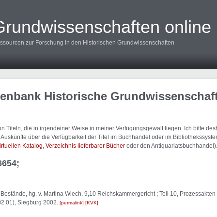
Grundwissenschaften online
ssourcen zur Forschung in den Historischen Grundwissenschaften
tenbank Historische Grundwissenschaf
 Titeln, die in irgendeiner Weise in meiner Verfügungsgewalt liegen. Ich bitte d
uskünfte über die Verfügbarkeit der Titel im Buchhandel oder im Bibliothekssystem
irtuellen Katalog
,
Verzeichnis lieferbarer Bücher
oder den Antiquariatsbuchhandel)
6654;
Bestände, hg. v. Martina Wiech, 9,10 Reichskammergericht ; Teil 10, Prozessakten
 02.01), Siegburg 2002.
permalink
KVK