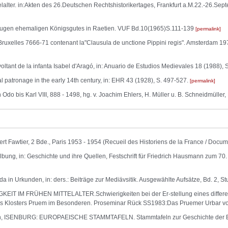
lalter. in:Akten des 26.Deutschen Rechtshistorikertages, Frankfurt a.M.22.-26.Se
gen ehemaligen Königsgutes in Raetien. VUF Bd.10(1965)S.111-139
permalink
uxelles 7666-71 contenant la"Clausula de unctione Pippini regis". Amsterdam 197
oltant de la infanta Isabel d'Aragó, in: Anuario de Estudios Medievales 18 (1988),
al patronage in the early 14th century, in: EHR 43 (1928), S. 497-527.
permalink
 Odo bis Karl VIII, 888 - 1498, hg. v. Joachim Ehlers, H. Müller u. B. Schneidmüll
t Fawtier, 2 Bde., Paris 1953 - 1954 (Recueil des Historiens de la France / Docum
lbung, in: Geschichte und ihre Quellen, Festschrift für Friedrich Hausmann zum 70. 
in Urkunden, in: ders.: Beiträge zur Mediävsitik. Ausgewählte Aufsätze, Bd. 2, Stu
T IM FRÜHEN MITTELALTER.Schwierigkeiten bei der Er-stellung eines differenz
 des Klosters Pruem im Besonderen. Proseminar Rück SS1983:Das Pruemer Urbar 
ISENBURG: EUROPAEISCHE STAMMTAFELN. Stammtafeln zur Geschichte der Eur