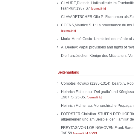
CLAUDE,Dietrich: Hofkaufleute im Fruehmitte
Frankfurt 1987 S7
permalink
CLAVADETSCHER,Otto P.: Flurnamen als Zeu
COENS,Maurice S.J.: La provenance du ms.Br
permalink
Maria-Mercè Costa: Un misteri onomàstic al v
A. Deeley: Papal provisions and rights of roy
Die französichen Könige des Mittelalters. Von
Seitenanfang
Comptes Royaux (1285-1314), bearb. v. Rober
Heinrich Fichtenau: 'Dei gratia' und Köngissa
1987, S. 25-35.
permalink
Heinrich Fichtenau: Monarchische Propaganda 
FOERSTER,Christian: STUFEN DER HOERIGKEI
allgemeinen und am Beispiel der 'Familia'
FREYTAG VON LORINGHOVEN,Frank Baron, 
Taf159
permalink
KVK