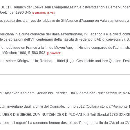
 Heinrich der Loewe,sein Evangeliar,sein Selbstverstaendnis.Bemerkungen z
 Goettingen1990 S45
permalink
KVK
ceaux des archives de l'abbaye de St-Maurice d'Agaune en Valais anterieurs 
riciana in alcune cronache dell'Italia settentrionale, in: Federico II e la civiltà com
celebrazioni dell'VIII centenario della nascita di Federico II: Atti di convegni 8), S.
nion publique en France à la fin du Moyen Age, in: Histoire comparée de l'administra
9) , München 1980, S. 583-593.
permalink
aus seiner Königszeit. In: Reinhard Härtel (Hg.) , Geschichte und ihre Quellen. Fes
 Kaiser von Karl dem Großen bis Friedrich I. im Allgemeinen Reichsarchiv, in: AZ NF
io. Un inventario dagli archivi del Quirinale, Torino 2012 (Collana storica "Piemonte
ÜBER DIE SIEGEL ZUM NUTZEN DER DIPLOMATIK. 2.Teil Stendal 1786 SXXXI
m nisi regem":La couronne fermee des rois de Polognea la fin du XVe et au XVI