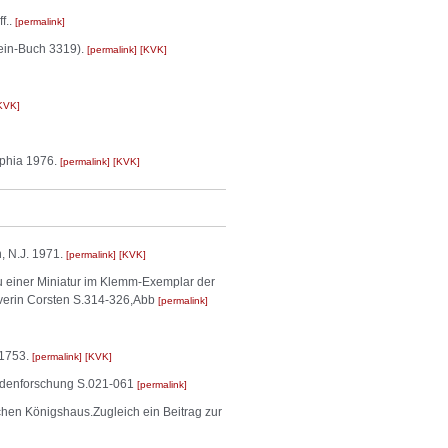
f..
permalink
tein-Buch 3319).
permalink
KVK
KVK
lphia 1976.
permalink
KVK
, N.J. 1971.
permalink
KVK
 einer Miniatur im Klemm-Exemplar der
verin Corsten S.314-326,Abb
permalink
 1753.
permalink
KVK
undenforschung S.021-061
permalink
n Königshaus.Zugleich ein Beitrag zur