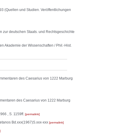
93 (Quellen und Studien. Veröffentlichungen
en zur deutschen Staats. und Rechtsgeschichte
en Akademie der Wissenschaften / Phil.-Hist.
mentaren des Caesarius von 1222 Marburg
entaren des Caesarius von 1222 Marburg
966 , S. 1159ff.
permalink
oletanos Bd.xxx(1967)S.xxx-xxx
permalink