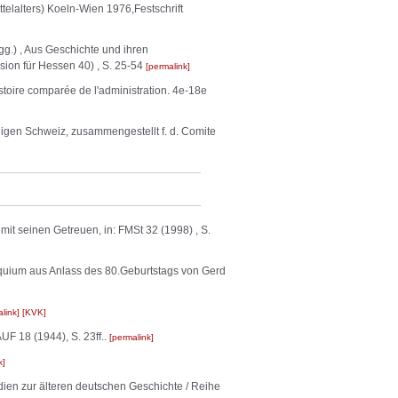
elalters) Koeln-Wien 1976,Festschrift
g.) , Aus Geschichte und ihren
sion für Hessen 40) , S. 25-54
permalink
istoire comparée de l'administration. 4e-18e
higen Schweiz, zusammengestellt f. d. Comite
it seinen Getreuen, in: FMSt 32 (1998) , S.
lloquium aus Anlass des 80.Geburtstags von Gerd
link
KVK
F 18 (1944), S. 23ff..
permalink
k
ien zur älteren deutschen Geschichte / Reihe