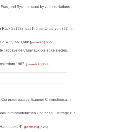
Eras, and Systems used by various Nations,
ar Rück Ss1983: das Prümer Urbar von 893 mit
XV+477,Taf28,Abb
permalink
KVK
l'abbaye de Cluny aux IXe et Xe siecles.
 Amsterdam 1987.
permalink
KVK
 Cui praemissa est Isagoge Chronologica,in
le in mittelalterlichen Urkunden : Beiträge zur
d Handbooks 4).
permalink
KVK