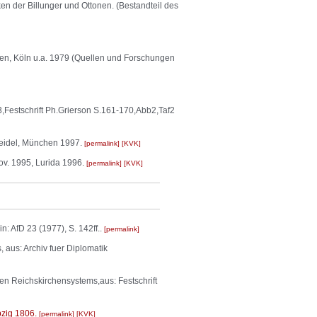
 Billunger und Ottonen. (Bestandteil des
den, Köln u.a. 1979 (Quellen und Forschungen
Festschrift Ph.Grierson S.161-170,Abb2,Taf2
 Seidel, München 1997.
permalink
KVK
Nov. 1995, Lurida 1996.
permalink
KVK
 AfD 23 (1977), S. 142ff..
permalink
aus: Archiv fuer Diplomatik
en Reichskirchensystems,aus: Festschrift
pzig 1806.
permalink
KVK