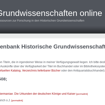
Grundwissenschaften online
ssourcen zur Forschung in den Historischen Grundwissenschaften
tenbank Historische Grundwissenschaf
 Titeln, die in irgendeiner Weise in meiner Verfügungsgewalt liegen. Ich bitte d
uskünfte über die Verfügbarkeit der Titel im Buchhandel oder im Bibliothekssystem
irtuellen Katalog
,
Verzeichnis lieferbarer Bücher
oder den Antiquariatsbuchhandel)
508;
rmaniae. Die Urkunden der deutschen Könige und Kaiser
permalink
rich o.J.
permalink