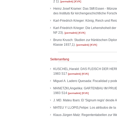
2 1).
permalink
KVK
Heinz Josef Kramer: Das Stift Essen - Münze
des Instituts für kirchengeschichtliche Fors
Karl-Friedrich Krieger: König, Reich und Re
Karl-Friedrich Krieger: Die Lehenshoheit de
NF 23).
permalink
KVK
Bruno Krusch: Studien zur fränkischen Diplo
Klasse 1937,1).
permalink
KVK
Seitenanfang
KUSCHEL,Harald: DAS FLEISCH DER HERREN
1983 S17
permalink
KVK
Miguel A. Ladero Quesada: Fiscalidad y pode
MANETZKI,Angelika: GARTENBAU IM PRUEME
1983 S14
permalink
KVK
J. MD. Mateu Ibars: El 'Signum regis' desde A
MATEU Y LLOPIS,Felipe: Los atributos de la 
Klaus-Jürgen Matz: Regententabellen zur W