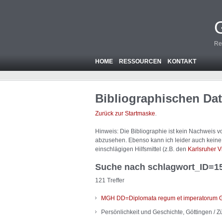
Re
HOME
RESSOURCEN
KONTAKT
Bibliographischen Da
Zurück zur Startmaske
.
Hinweis: Die Bibliographie ist
kein
Nachweis von
abzusehen. Ebenso kann ich leider auch keine A
einschlägigen Hilfsmittel (z.B. den
Karlsruher V
Suche nach schlagwort_ID=1
121 Treffer
MGH DD=Diplomata regum et imperatorum Ge
Persönlichkeit und Geschichte, Göttingen / Zü