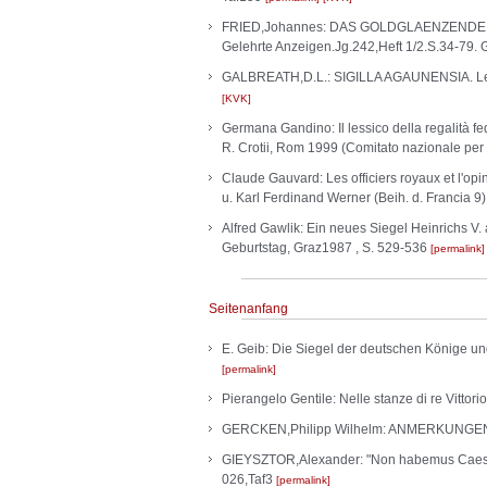
FRIED,Johannes: DAS GOLDGLAENZENDE BUCH.
Gelehrte Anzeigen.Jg.242,Heft 1/2.S.34-79.
GALBREATH,D.L.: SIGILLA AGAUNENSIA. Les s
KVK
Germana Gandino: Il lessico della regalità fede
R. Crotii, Rom 1999 (Comitato nazionale per le 
Claude Gauvard: Les officiers royaux et l'opi
u. Karl Ferdinand Werner (Beih. d. Francia 
Alfred Gawlik: Ein neues Siegel Heinrichs V. 
Geburtstag, Graz1987 , S. 529-536
permalink
Seitenanfang
E. Geib: Die Siegel der deutschen Könige und
permalink
Pierangelo Gentile: Nelle stanze di re Vittor
GERCKEN,Philipp Wilhelm: ANMERKUNGEN 
GIEYSZTOR,Alexander: "Non habemus Caesare
026,Taf3
permalink