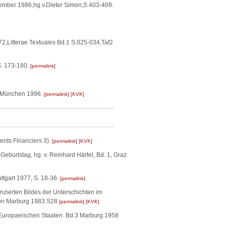
ptember 1986,hg.v.Dieter Simon,S.403-409.
2,Litterae Textuales Bd.1 S.025-034,Taf2
 S. 173-180.
permalink
er, München 1996.
permalink
KVK
ents Financiers 3).
permalink
KVK
Geburtstag, hg. v. Reinhard Härtel, Bd. 1, Graz
ttgart 1977, S. 18-36.
permalink
ierten Bildes der Unterschichten im
von Marburg 1983 S28
permalink
KVK
opaeischen Staaten. Bd.3 Marburg 1958