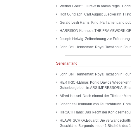
Werner Goez: '... iuravit in anima regis'. Hoc
Rolf Gundlach, Carl August Lueckerath: Hist
Gerald Lesli Harris: King, Parliament and pu
HARRISON,Kenneth: THE FRAMEWORK OF AN
Joseph Helwig: Zeitrechnung zur Erörterung
John Bell Henneman: Royal Taxation in Fourt
Seitenanfang
John Bell Henneman: Royal Taxation in Four
HERTRICH,Elmar: König Davids Wiederkehr. 
Gutenbergbibel. in:ARS IMPRESSORIA. Ents
Alfred Hessel: Noch einmal der Titel der Mero
Johannes Heumann von Teutschbrunn: Commen
HIRSCH,Hans: Das Recht der Königserhebung
HLAWITSCHKA,Eduard: Die verwandschaftlic
Geschichte Burgunds in der 1.Bischöfe des 1