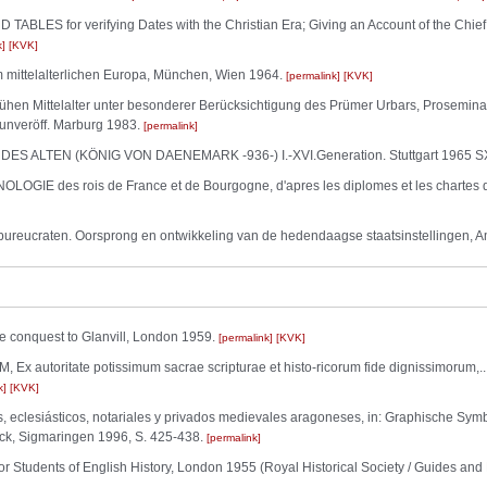
ES for verifying Dates with the Christian Era; Giving an Account of the Chief 
k
KVK
im mittelalterlichen Europa, München, Wien 1964.
permalink
KVK
rühen Mittelalter unter besonderer Berücksichtigung des Prümer Urbars, Prosemin
unveröff. Marburg 1983.
permalink
 ALTEN (KÖNIG VON DAENEMARK -936-) I.-XVI.Generation. Stuttgart 1965 S
E des rois de France et de Bourgogne, d'apres les diplomes et les chartes de 
ureucraten. Oorsprong en ontwikkeling van de hedendaagse staatsinstellingen,
e conquest to Glanvill, London 1959.
permalink
KVK
toritate potissimum sacrae scripturae et histo-ricorum fide dignissimorum,...
k
KVK
 eclesiásticos, notariales y privados medievales aragoneses, in: Graphische Symbo
ück, Sigmaringen 1996, S. 425-438.
permalink
r Students of English History, London 1955 (Royal Historical Society / Guides an