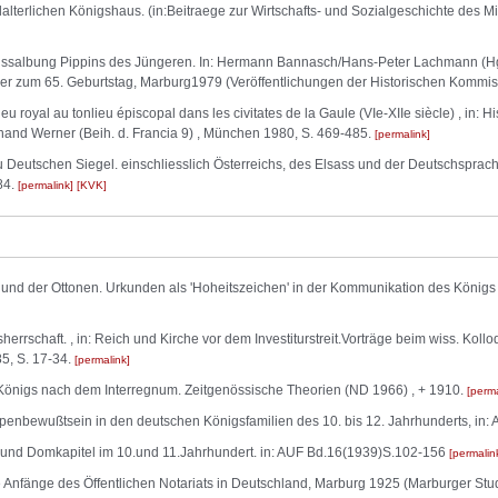
erlichen Königshaus. (in:Beitraege zur Wirtschafts- und Sozialgeschichte des Mitt
nigssalbung Pippins des Jüngeren. In: Hermann Bannasch/Hans-Peter Lachmann (Hg
yer zum 65. Geburtstag, Marburg1979 (Veröffentlichungen der Historischen Kommis
u royal au tonlieu épiscopal dans les civitates de la Gaule (VIe-XIIe siècle) , in: H
rdinand Werner (Beih. d. Francia 9) , München 1980, S. 469-485.
permalink
zu Deutschen Siegel. einschliesslich Österreichs, des Elsass und der Deutschsprac
84.
permalink
KVK
 und der Ottonen. Urkunden als 'Hoheitszeichen' in der Kommunikation des Königs m
errschaft. , in: Reich und Kirche vor dem Investiturstreit.Vorträge beim wiss. Ko
5, S. 17-34.
permalink
 Königs nach dem Interregnum. Zeitgenössische Theorien (ND 1966) , + 1910.
perma
bewußtsein in den deutschen Königsfamilien des 10. bis 12. Jahrhunderts, in: AU
und Domkapitel im 10.und 11.Jahrhundert. in: AUF Bd.16(1939)S.102-156
permalin
Anfänge des Öffentlichen Notariats in Deutschland, Marburg 1925 (Marburger Stud