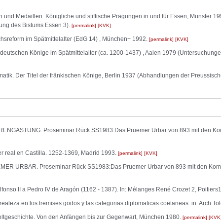
n und Medaillen. Königliche und stiftische Prägungen in und für Essen, Münster 19
chung des Bistums Essen 3).
permalink
KVK
ichsreform im Spätmittelalter (EdG 14) , München+ 1992.
permalink
KVK
r deutschen Könige im Spätmittelalter (ca. 1200-1437) , Aalen 1979 (Untersuchung
matik. Der Titel der fränkischen Könige, Berlin 1937 (Abhandlungen der Preussisch
GASTUNG. Proseminar Rück SS1983:Das Pruemer Urbar von 893 mit den Kom
r real en Castilla. 1252-1369, Madrid 1993.
permalink
KVK
R URBAR. Proseminar Rück SS1983:Das Pruemer Urbar von 893 mit den Komm
lfonso II a Pedro IV de Aragón (1162 - 1387). In: Mélanges René Crozet 2, Poitiers1
realeza en los tremises godos y las categorias diplomaticas coetaneas. in: Arch.T
eltgeschichte. Von den Anfängen bis zur Gegenwart, München 1980.
permalink
KVK