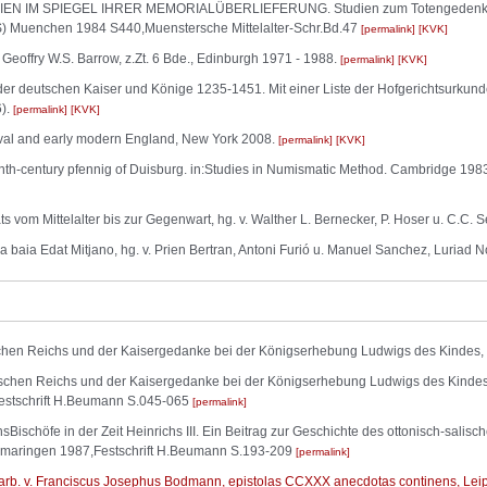
N IM SPIEGEL IHRER MEMORIALÜBERLIEFERUNG. Studien zum Totengedenken der
Muenchen 1984 S440,Muenstersche Mittelalter-Schr.Bd.47
permalink
KVK
eoffry W.S. Barrow, z.Zt. 6 Bde., Edinburgh 1971 - 1988.
permalink
KVK
 der deutschen Kaiser und Könige 1235-1451. Mit einer Liste der Hofgerichtsurkun
6).
permalink
KVK
eval and early modern England, New York 2008.
permalink
KVK
-century pfennig of Duisburg. in:Studies in Numismatic Method. Cambridge 1983,
ts vom Mittelalter bis zur Gegenwart, hg. v. Walther L. Bernecker, P. Hoser u. C.C.
a la baia Edat Mitjano, hg. v. Prien Bertran, Antoni Furió u. Manuel Sanchez, Luriad 
hen Reichs und der Kaisergedanke bei der Königserhebung Ludwigs des Kindes, in:
chen Reichs und der Kaisergedanke bei der Königserhebung Ludwigs des Kindes, 
estschrift H.Beumann S.045-065
permalink
chöfe in der Zeit Heinrichs III. Ein Beitrag zur Geschichte des ottonisch-salisch
gmaringen 1987,Festschrift H.Beumann S.193-209
permalink
bearb. v. Franciscus Josephus Bodmann, epistolas CCXXX anecdotas continens, Lei