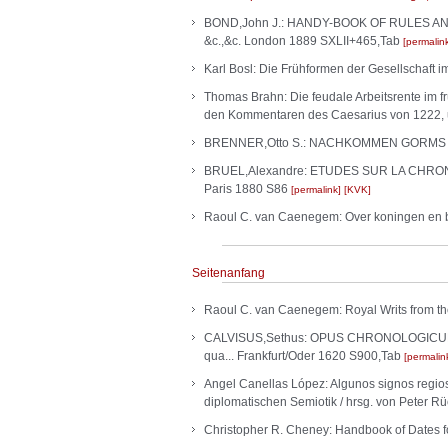
BOND,John J.: HANDY-BOOK OF RULES AND TABL
&c.,&c. London 1889 SXLII+465,Tab
permalin
Karl Bosl: Die Frühformen der Gesellschaft 
Thomas Brahn: Die feudale Arbeitsrente im f
den Kommentaren des Caesarius von 1222, 
BRENNER,Otto S.: NACHKOMMEN GORMS DES
BRUEL,Alexandre: ETUDES SUR LA CHRONOLOGI
Paris 1880 S86
permalink
KVK
Raoul C. van Caenegem: Over koningen en b
Seitenanfang
Raoul C. van Caenegem: Royal Writs from th
CALVISUS,Sethus: OPUS CHRONOLOGICUM, Ex au
qua... Frankfurt/Oder 1620 S900,Tab
permalin
Angel Canellas López: Algunos signos regios,
diplomatischen Semiotik / hrsg. von Peter R
Christopher R. Cheney: Handbook of Dates fo