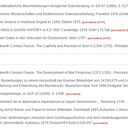
hmittelalterliche Beschränkungen königlicher Eidesleistung, in: DA 42 (1986), S. 517f
orische Wissenschaften und Elektronische Datenverarbeitung, Frankfurt 1976 (Ulls
blic finance in medieval Englad to 1369, Oxford 1975.
permalink
KVK
GLO-SAXON HISTORY to A.D. 900. Cambridge 1976 SVIII+170,Tab
permalink
 der Daten in den Urkunden für Deutschland, Wien 1787.
permalink
KVK
eenth Century France. The Captivity and Ransom of John II (1356-1370) , Philade
teenth Century France. The Development of War Financing (1322-1356) , Princeton
Bemerkungen zu einem Holzschnitt der Koelner Bilderbibel von 1478/1479 und zu
tehung und Entwicklung des Buchdrucks. Muenchen-New York 1986,Festgabe Se
vingerkönige, in: AUF 10 (1928), S. 150ff..
permalink
tarii de re diplomatica imperatorvm ac regvm Germanorvm..., Nürnberg 1745 -
 durch Kaiser und Papst im hohen Mittelalter. Darmstadt 1965,Aufsaetze z.Urk
hen Verbindungen zwischen dem hochburgundischen und dem niederburgundische
0.Jahrhunderts. Kallmünz 1976,Festschrift P.Acht S.028-057
permalink