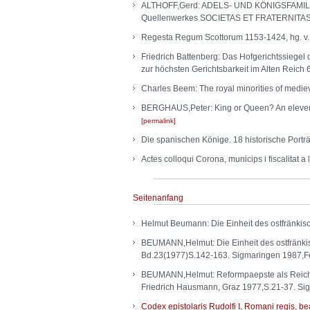
ALTHOFF,Gerd: ADELS- UND KÖNIGSFAMILIE
Quellenwerkes SOCIETAS ET FRATERNITAS) 
Regesta Regum Scottorum 1153-1424, hg. v. G
Friedrich Battenberg: Das Hofgerichtssiegel
zur höchsten Gerichtsbarkeit im Alten Reich 
Charles Beem: The royal minorities of medi
BERGHAUS,Peter: King or Queen? An eleventh
permalink
Die spanischen Könige. 18 historische Porträ
Actes colloqui Corona, municips i fiscalitat 
Seitenanfang
Helmut Beumann: Die Einheit des ostfränkisc
BEUMANN,Helmut: Die Einheit des ostfränkis
Bd.23(1977)S.142-163. Sigmaringen 1987,F
BEUMANN,Helmut: Reformpaepste als ReichsBis
Friedrich Hausmann, Graz 1977,S.21-37. Si
Codex epistolaris Rudolfi I. Romani regis, 