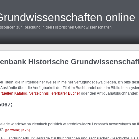
Grundwissenschaften online
ssourcen zur Forschung in den Historischen Grundwissenschaften
tenbank Historische Grundwissenschaf
 Titeln, die in irgendeiner Weise in meiner Verfügungsgewalt liegen. Ich bitte d
uskünfte über die Verfügbarkeit der Titel im Buchhandel oder im Bibliothekssystem
irtuellen Katalog
,
Verzeichnis lieferbarer Bücher
oder den Antiquariatsbuchhandel)
5067;
celarie wladców na ziemiach polskich w sredniowieczu i czasach nowozytnych na 
07.
permalink
KVK
16. Jahrhunderts. In: Beiträge zur thüringischen und sächsischen Geschichte. Fs. 