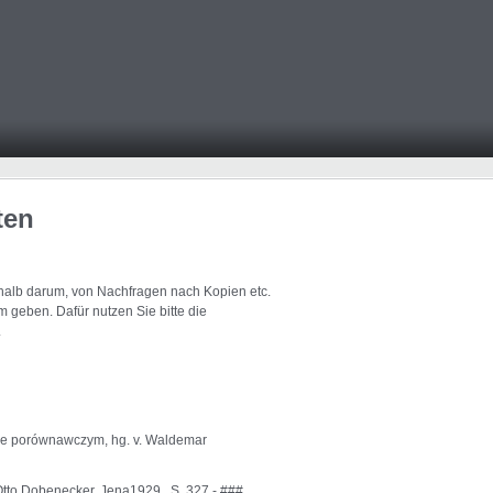
ten
eshalb darum, von Nachfragen nach Kopien etc.
 geben. Dafür nutzen Sie bitte die
.
tle porównawczym, hg. v. Waldemar
Otto Dobenecker, Jena1929 , S. 327 - ###