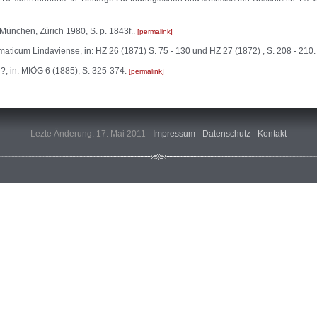
, München, Zürich 1980, S. p. 1843f..
permalink
ticum Lindaviense, in: HZ 26 (1871) S. 75 - 130 und HZ 27 (1872) , S. 208 - 210
?, in: MIÖG 6 (1885), S. 325-374.
permalink
Lezte Änderung: 17. Mai 2011 -
Impressum
-
Datenschutz
-
Kontakt