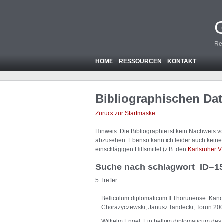
Re
HOME
RESSOURCEN
KONTAKT
Bibliographischen Da
Zurück zur Startmaske
.
Hinweis: Die Bibliographie ist
kein
Nachweis von
abzusehen. Ebenso kann ich leider auch keine A
einschlägigen Hilfsmittel (z.B. den
Karlsruher V
Suche nach schlagwort_ID=1
5 Treffer
Belliculum diplomaticum II Thorunense. Kan
Chorazyczewski, Janusz Tandecki, Torun 20
Wilhelm Engel: Ein bellum diplomaticum des 