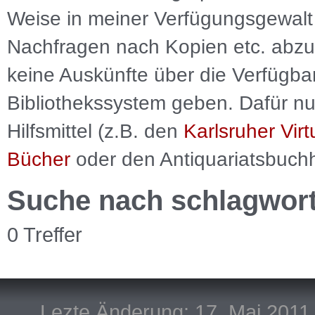
Weise in meiner Verfügungsgewalt 
Nachfragen nach Kopien etc. abzu
keine Auskünfte über die Verfügbar
Bibliothekssystem geben. Dafür nut
Hilfsmittel (z.B. den
Karlsruher Virt
Bücher
oder den Antiquariatsbuch
Suche nach schlagwor
0 Treffer
Lezte Änderung: 17. Mai 2011